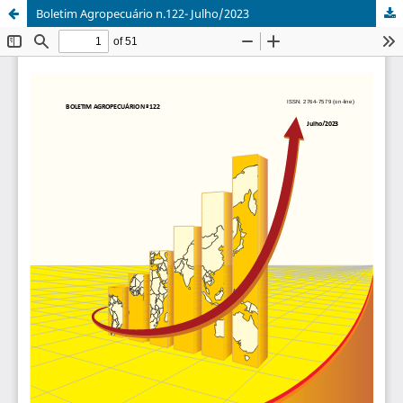
Boletim Agropecuário n.122- Julho/2023