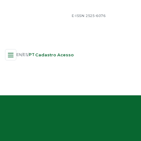
E-ISSN 2525-6076
Cadastro
Acesso
EN
ES
PT
/
/
Navegação no Site