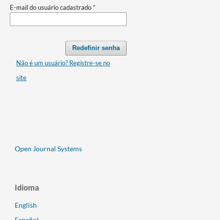
E-mail do usuário cadastrado
*
Redefinir senha
Não é um usuário? Registre-se no
site
Open Journal Systems
Idioma
English
Español