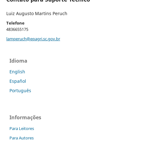
Luiz Augusto Martins Peruch
Telefone
4836655175
lamperuch@epagri.sc.gov.br
Idioma
English
Español
Português
Informações
Para Leitores
Para Autores