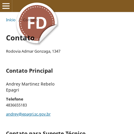
Início
/
Contato
Contato
Rodovia Admar Gonzaga, 1347
Contato Principal
Andrey Martinez Rebelo
Epagri
Telefone
4836655183
andrey@epagri.sc.gov.br
Contato para Suporte Técnico