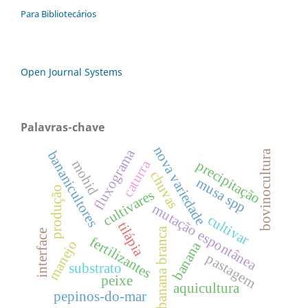
Para Bibliotecários
Open Journal Systems
Palavras-chave
nova variedade
fluxograma
bovinocultura
bananicultores
caturra
mohid
precipitação
chuvas
musa spp
produção
cultivares
mutação espontânea
cultivar
tilápia
banana branca
interface
fertilizantes
manejo
banana
pastagem
substrato
peixe
aquicultura
pepinos-do-mar