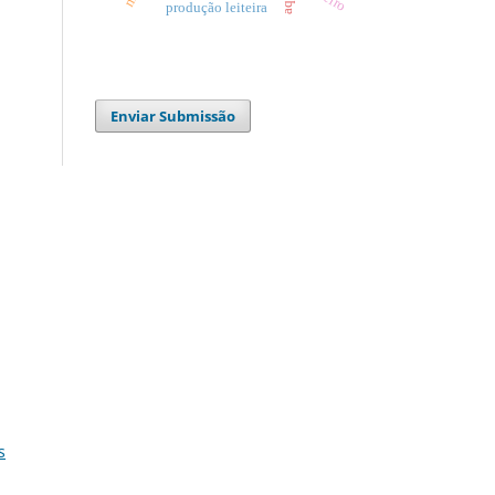
produção leiteira
Enviar Submissão
s