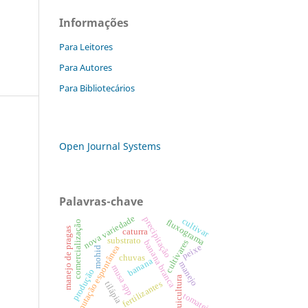
Informações
Para Leitores
Para Autores
Para Bibliotecários
Open Journal Systems
Palavras-chave
nova variedade
precipitação
cultivar
fluxograma
comercialização
manejo de pragas
caturra
substrato
cultivares
banana branca
peixe
mutação espontânea
mohid
chuvas
banana
manejo
musa spp
produção
aquicultura
fertilizantes
tilápia
tomateiro