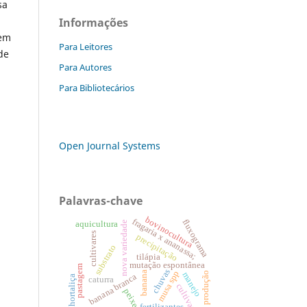
sa
Informações
vem
Para Leitores
de
Para Autores
Para Bibliotecários
Open Journal Systems
Palavras-chave
bovinocultura
fragaria x ananassa;
fluxograma
nova variedade
aquicultura
cultivares
precipitação
substrato
tilápia
mutação espontânea
pastagem
chuvas
musa spp
banana
produção
manejo
banana branca
hortaliça
caturra
cultivar
peixe
fertilizantes