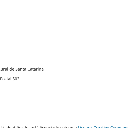
ural de Santa Catarina
Postal 502
tá identificado, está licenciado sob uma
Licença Creative Common