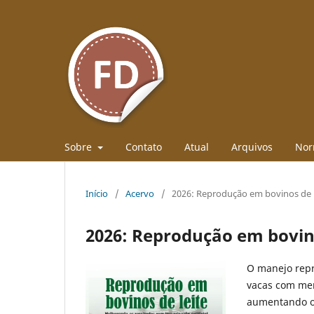
Sobre
Contato
Atual
Arquivos
Nor
Início
/
Acervo
/
2026: Reprodução em bovinos de l
2026: Reprodução em bovino
O manejo repro
vacas com meno
aumentando o l