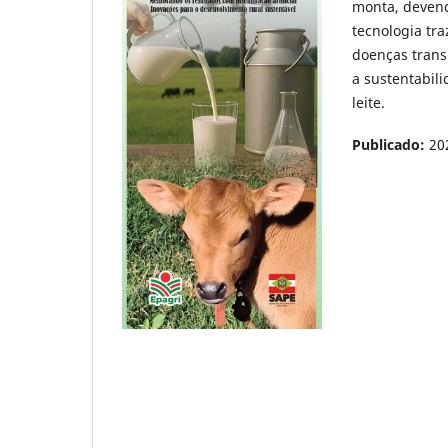
monta, devendo
tecnologia tr
doenças trans
a sustentabili
leite.
Publicado:
20