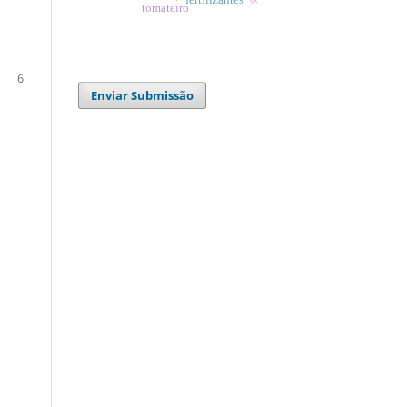
tomateiro
6
Enviar Submissão