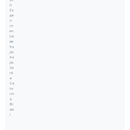
o
Ex
pe
ri
m
en
tal
de
Ita
jaí,
Ita
jaí,
Sa
nt
a
Ca
ta
rin
a,
Br
asi
l