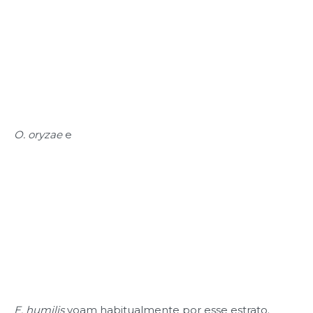
O. oryzae
e
E. humilis
voam habitualmente por esse estrato.