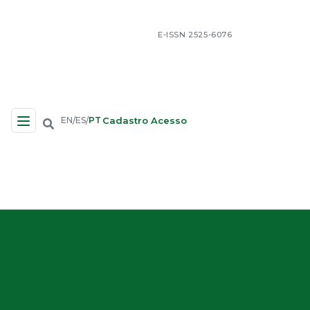
E-ISSN 2525-6076
Cadastro
Acesso
EN
ES
PT
/
/
Navegação no Site