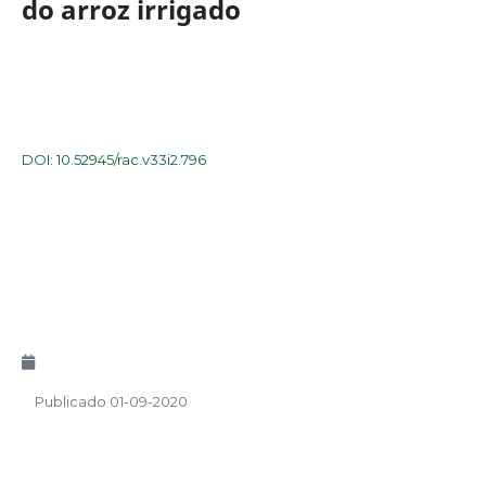
do arroz irrigado
DOI: 10.52945/rac.v33i2.796
Publicado 01-09-2020