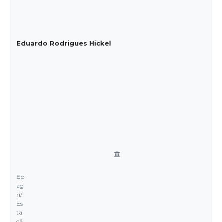
Eduardo Rodrigues Hickel
Ep
ag
ri/
Es
ta
çã