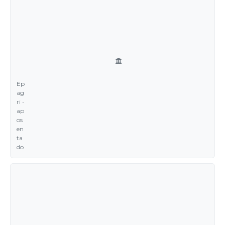
Ep
ag
ri -
ap
os
en
ta
do