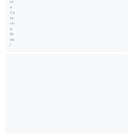
nt
a
Ca
ta
rin
a,
Br
asi
l