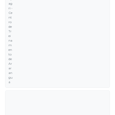
ag
ri -
Ce
nt
ro
de
Tr
ei
na
m
en
to
de
Ar
ar
an
gu
á