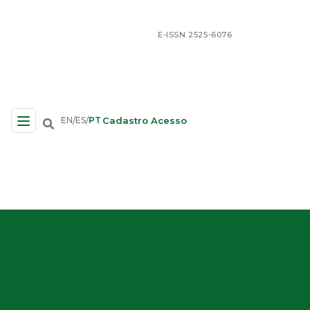
E-ISSN 2525-6076
Cadastro
Acesso
EN
ES
PT
/
/
Navegação no Site