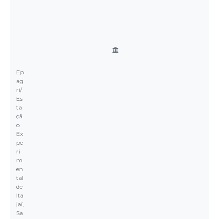
Ep
ag
ri/
Es
ta
çã
o
Ex
pe
ri
m
en
tal
de
Ita
jaí,
Sa