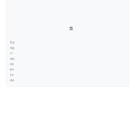
Ep
ag
ri -
ap
os
en
ta
do