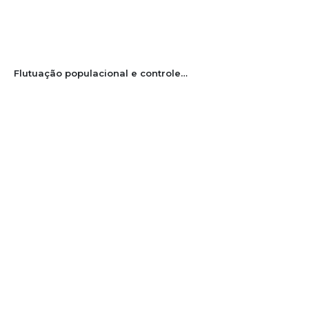
Flutuação populacional e controle de pragas: estudos de caso com pragas do arroz irrigado