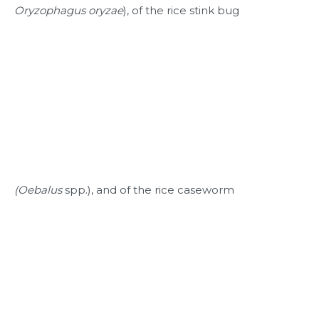
Oryzophagus oryzae
), of the rice stink bug
(Oebalus
spp.), and of the rice caseworm