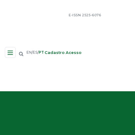
E-ISSN 2525-6076
Cadastro
Acesso
EN
ES
PT
/
/
Navegação no Site