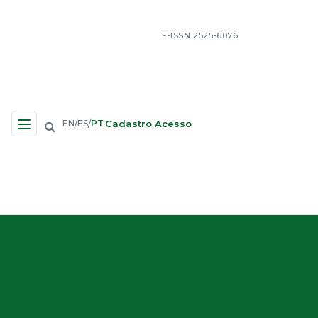
E-ISSN 2525-6076
Cadastro
Acesso
EN
ES
PT
/
/
Navegação no Site