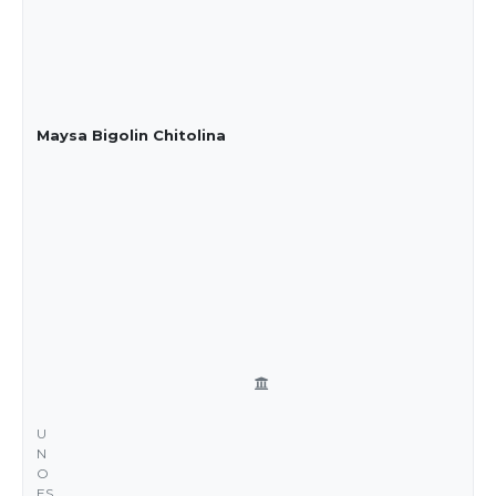
Maysa Bigolin Chitolina
U
N
O
ES