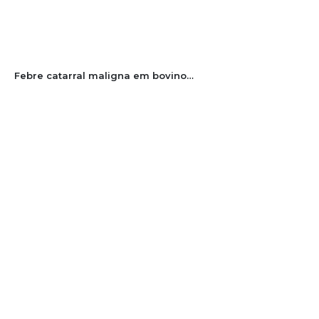
Febre catarral maligna em bovino leiteiro no Oeste Catarinense, Brasil