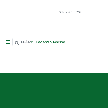
E-ISSN 2525-6076
Cadastro
Acesso
EN
ES
PT
/
/
Navegação no Site