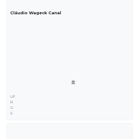
Cláudio Wageck Canal
UF
R
G
S