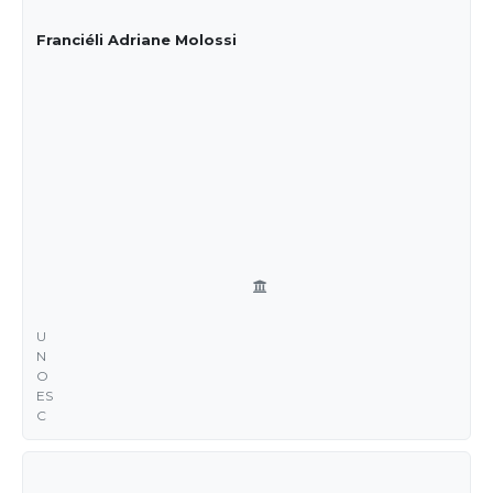
Franciéli Adriane Molossi
U
N
O
ES
C