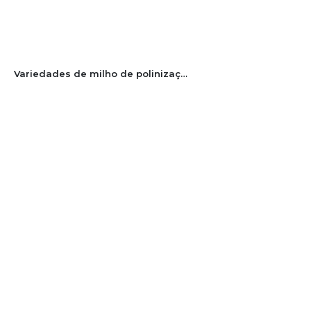
Variedades de milho de polinização aberta SCS155 Catarina e SCS156 Colorado para a agricultura familiar