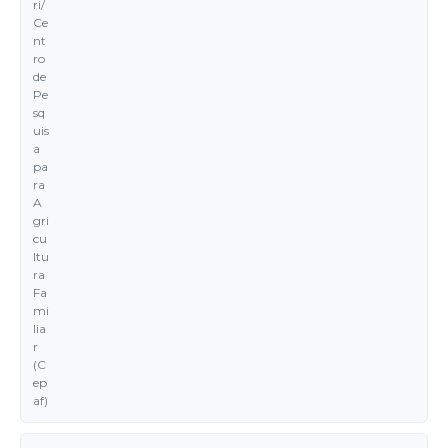
ri/
Ce
nt
ro
de
Pe
sq
uis
a
pa
ra
A
gri
cu
ltu
ra
Fa
mi
lia
r
(C
ep
af)