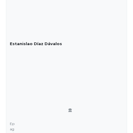
Estanislao Díaz Dávalos
Ep
ag