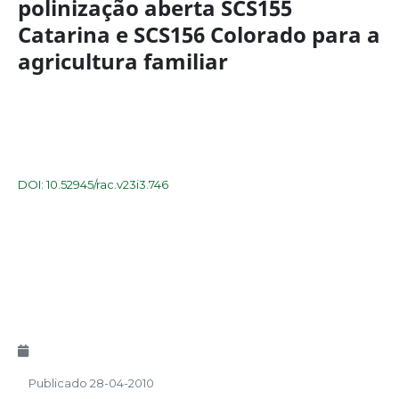
polinização aberta SCS155
Catarina e SCS156 Colorado para a
agricultura familiar
DOI: 10.52945/rac.v23i3.746
Publicado 28-04-2010