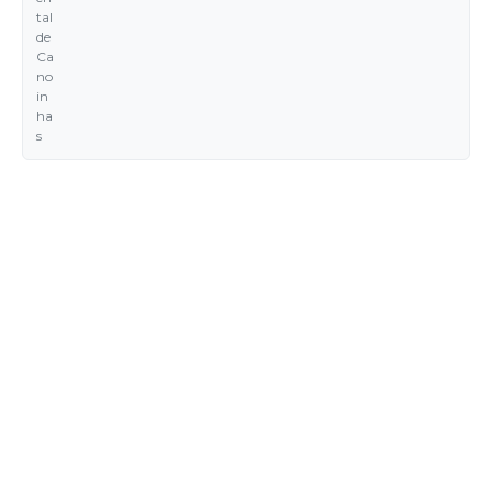
tal
de
Ca
no
in
ha
s