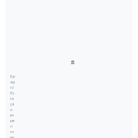
Ep
ag
ri/
Es
ta
çã
o
ex
pe
ri
m
en