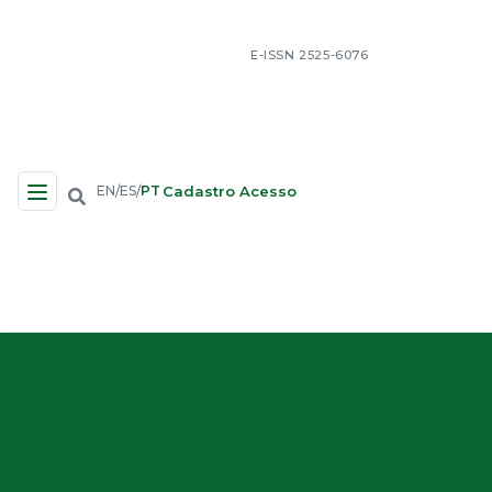
E-ISSN 2525-6076
Cadastro
Acesso
EN
ES
PT
/
/
Navegação no Site