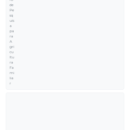
de
Pe
sq
uis
a
pa
ra
A
gri
cu
ltu
ra
Fa
mi
lia
r