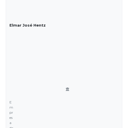
Elmar José Hentz
E
m
pr
es
a
de