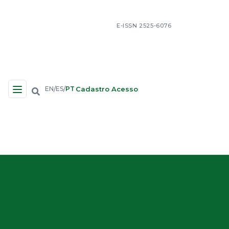
E-ISSN 2525-6076
Cadastro
Acesso
EN
ES
PT
/
/
Navegação no Site