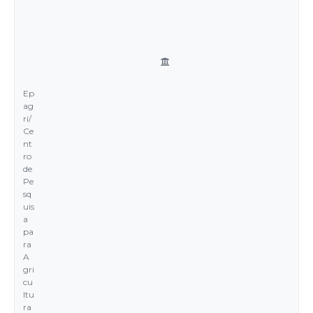
Ep
ag
ri/
Ce
nt
ro
de
Pe
sq
uis
a
pa
ra
A
gri
cu
ltu
ra