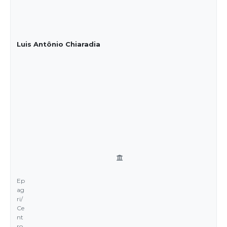
Luis Antônio Chiaradia
Ep
ag
ri/
Ce
nt
ro