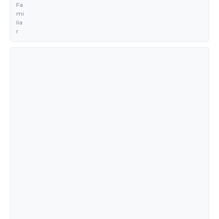
Fa
mi
lia
r