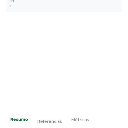
rin
a
Resumo
Métricas
Referências