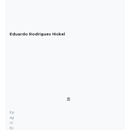
Eduardo Rodrigues Hickel
Ep
ag
ri/
Es