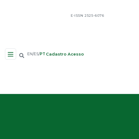
E-ISSN 2525-6076
Cadastro
Acesso
EN
ES
PT
/
/
Navegação no Site