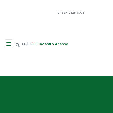
E-ISSN 2525-6076
Cadastro
Acesso
EN
ES
PT
/
/
Navegação no Site