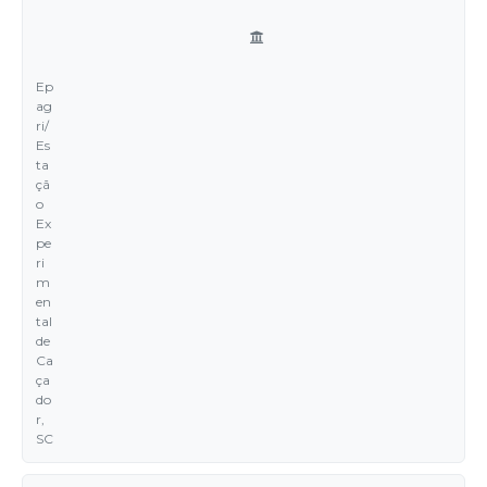
Ep
ag
ri/
Es
ta
çã
o
Ex
pe
ri
m
en
tal
de
Ca
ça
do
r,
SC