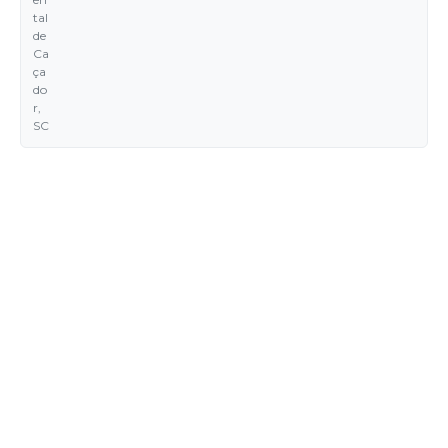
tal
de
Ca
ça
do
r,
SC