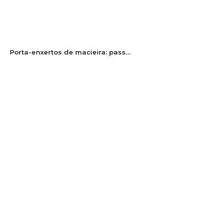
Porta-enxertos de macieira: passado, presente e futuro