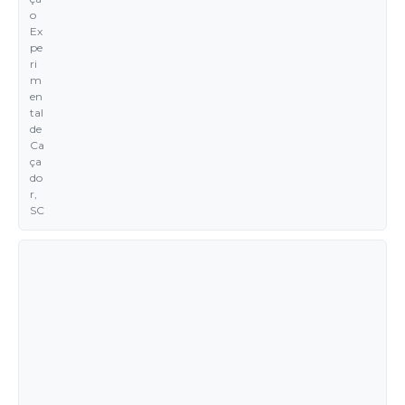
o
Ex
pe
ri
m
en
tal
de
Ca
ça
do
r,
SC