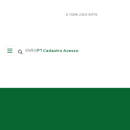
E-ISSN 2525-6076
Cadastro
Acesso
EN
ES
PT
/
/
Navegação no Site