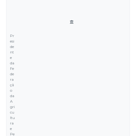
Pr
esi
de
nt
e
da
Fe
de
ra
çã
o
da
A
gri
cu
ltu
ra
e
Pe