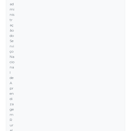
ad
mi
nis
tr
aç
ão
do
Se
rvi
ço
Na
cio
na
l
de
A
pr
en
di
za
ge
m
R
ur
al