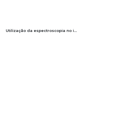
Utilização da espectroscopia no infravermelho próximo e calibração multivariada para determinação da composição nutricional de azevém