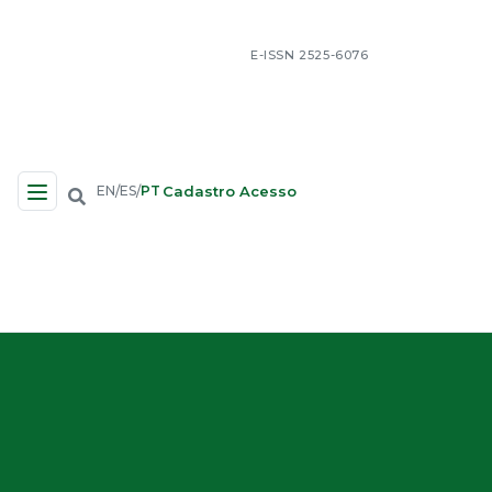
E-ISSN 2525-6076
Cadastro
Acesso
EN
ES
PT
/
/
Navegação no Site