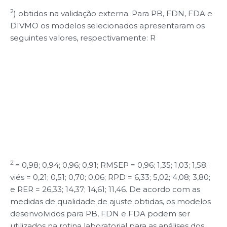
2
) obtidos na validação externa. Para PB, FDN, FDA e
DIVMO os modelos selecionados apresentaram os
seguintes valores, respectivamente: R
2
= 0,98; 0,94; 0,96; 0,91; RMSEP = 0,96; 1,35; 1,03; 1,58;
viés = 0,21; 0,51; 0,70; 0,06; RPD = 6,33; 5,02; 4,08; 3,80;
e RER = 26,33; 14,37; 14,61; 11,46. De acordo com as
medidas de qualidade de ajuste obtidas, os modelos
desenvolvidos para PB, FDN e FDA podem ser
utilizados na rotina laboratorial para as análises dos