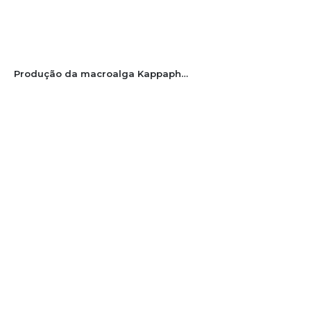
Produção da macroalga Kappaphycus alvarezii em Santa Catarina, safra 2023/2024