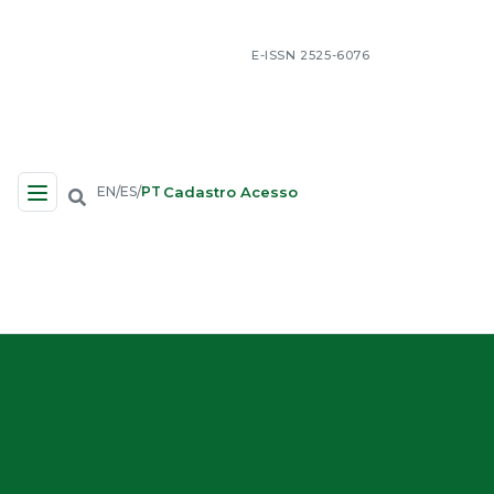
E-ISSN 2525-6076
Cadastro
Acesso
EN
ES
PT
/
/
Navegação no Site