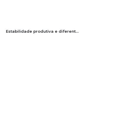
Estabilidade produtiva e diferentes espaçamentos no cultivo anual do maracujazeiro ‘SCS 437 Catarina’ no município de Chapecó, Brasil