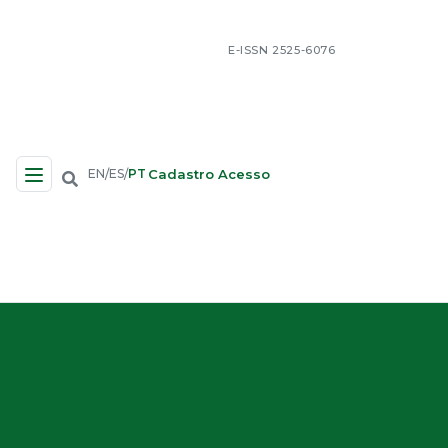
E-ISSN 2525-6076
Cadastro
Acesso
EN
ES
PT
/
/
Navegação no Site