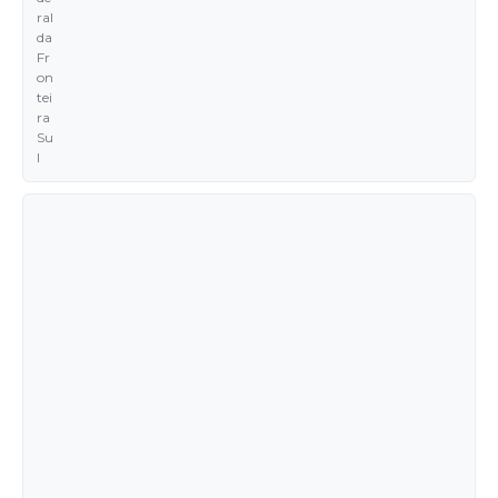
ral
da
Fr
on
tei
ra
Su
l