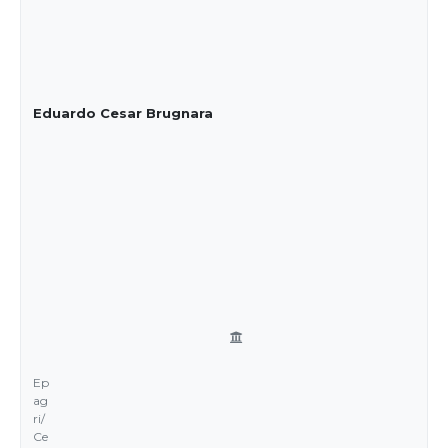
Eduardo Cesar Brugnara
Ep
ag
ri/
Ce