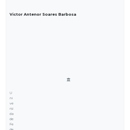
Victor Antenor Soares Barbosa
U
ni
ve
rsi
da
de
Fe
de