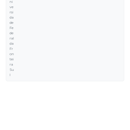
ni
ve
rsi
da
de
Fe
de
ral
da
Fr
on
tei
ra
Su
l