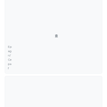
Ep
ag
ri/
Ce
pa
f