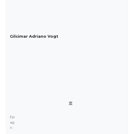
Gilcimar Adriano Vogt
Ep
ag
ri