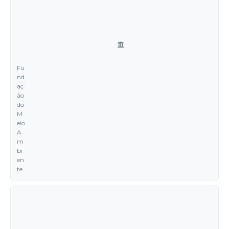
Fu
nd
aç
ão
do
M
eio
A
m
bi
en
te