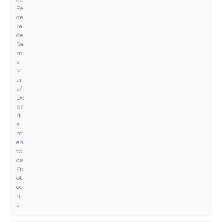
Fe
de
ral
de
Sa
nt
a
M
ari
a/
De
pa
rt
a
m
en
to
de
Fit
ot
ec
ni
a