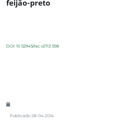
feijão-preto
DOI: 10.52945/rac.v27i3.558
Publicado 28-04-2014