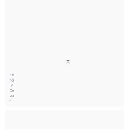
Ep
ag
ri/
Ce
pa
f