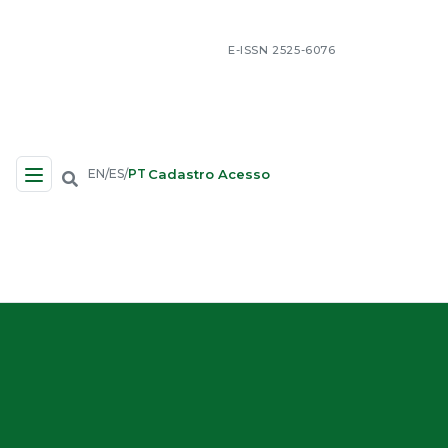
E-ISSN 2525-6076
Cadastro
Acesso
EN
ES
PT
/
/
Navegação no Site