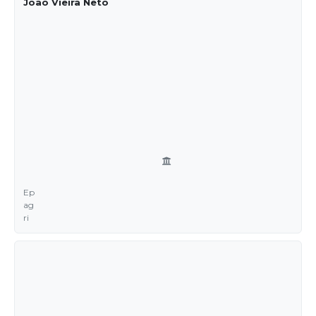
João Vieira Neto
Ep
ag
ri