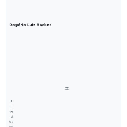
Rogério Luiz Backes
U
ni
ve
rsi
da
de