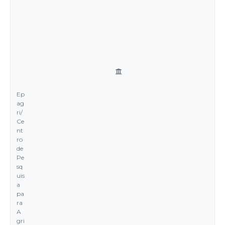
Ep
ag
ri/
Ce
nt
ro
de
Pe
sq
uis
a
pa
ra
A
gri