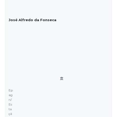
José Alfredo da Fonseca
Ep
ag
ri/
Es
ta
çã