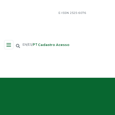
E-ISSN 2525-6076
Cadastro
Acesso
EN
ES
PT
/
/
Navegação no Site