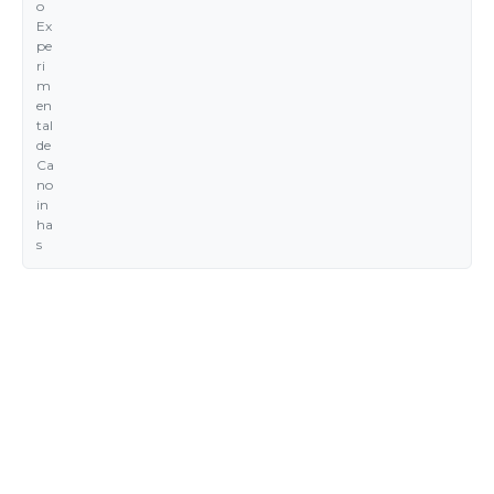
o
Ex
pe
ri
m
en
tal
de
Ca
no
in
ha
s