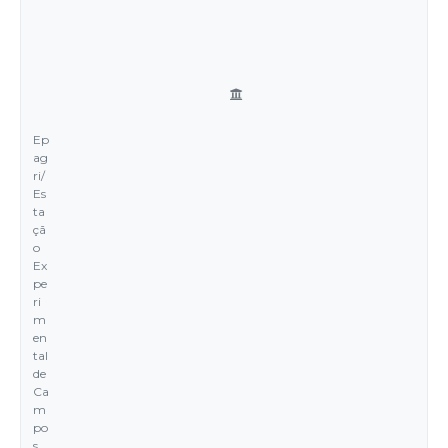
Ep
ag
ri/
Es
ta
çã
o
Ex
pe
ri
m
en
tal
de
Ca
m
po
s