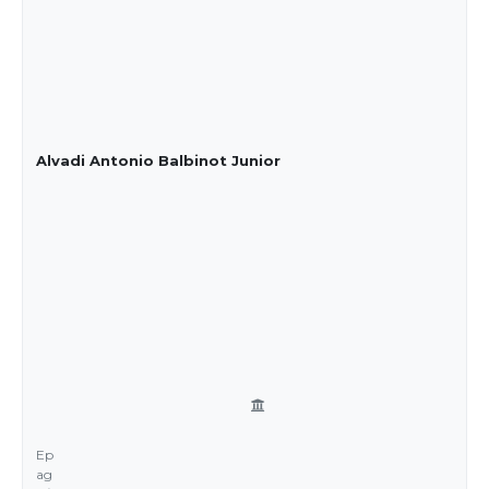
Alvadi Antonio Balbinot Junior
Ep
ag