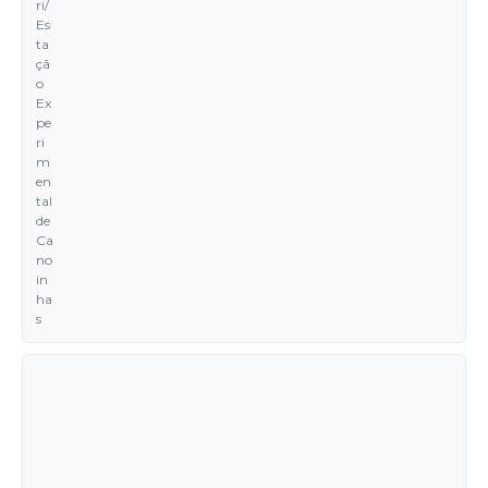
ri/
Es
ta
çã
o
Ex
pe
ri
m
en
tal
de
Ca
no
in
ha
s