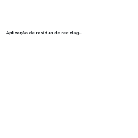
Aplicação de resíduo de reciclagem de papel em soloácido: I – Fertilidade e teores de metais pesados no solo