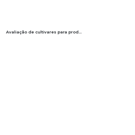
Avaliação de cultivares para produção de batata orgânica no Litoral Sul Catarinense