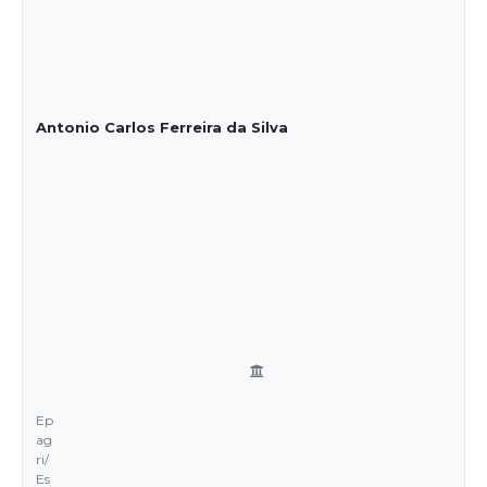
Antonio Carlos Ferreira da Silva
Ep
ag
ri/
Es