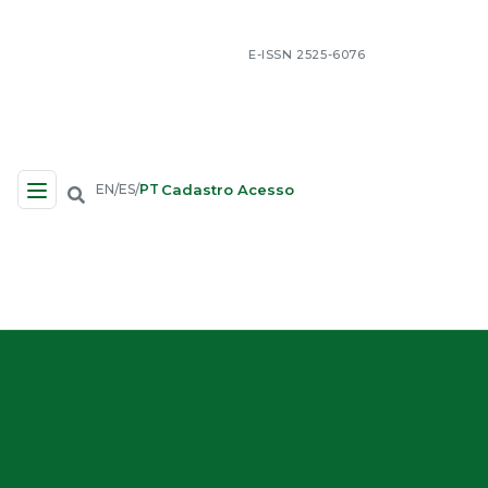
E-ISSN 2525-6076
Cadastro
Acesso
EN
ES
PT
/
/
Navegação no Site