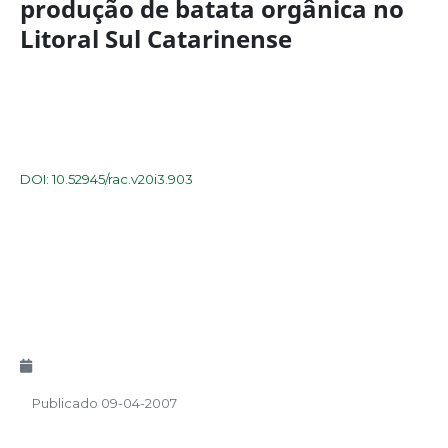
produção de batata orgânica no
Litoral Sul Catarinense
DOI: 10.52945/rac.v20i3.903
Publicado 09-04-2007