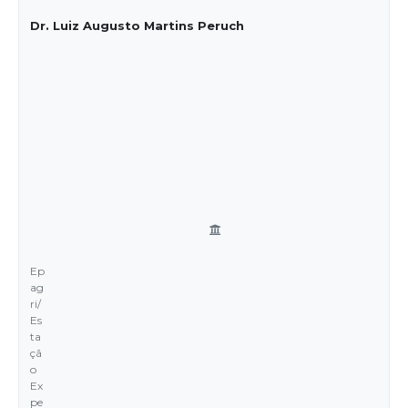
Dr. Luiz Augusto Martins Peruch
Ep
ag
ri/
Es
ta
çã
o
Ex
pe