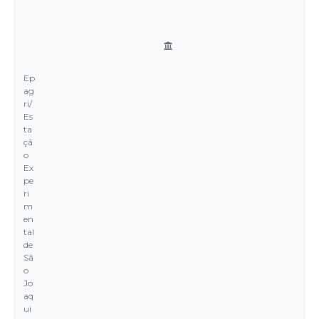
Ep
ag
ri/
Es
ta
çã
o
Ex
pe
ri
m
en
tal
de
Sã
o
Jo
aq
ui