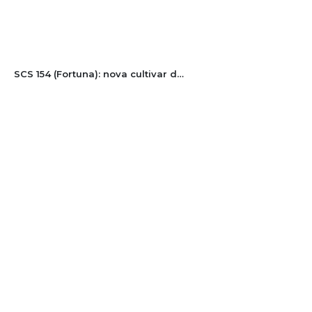
SCS 154 (Fortuna): nova cultivar de milho de polinização aberta para agricultura familiar