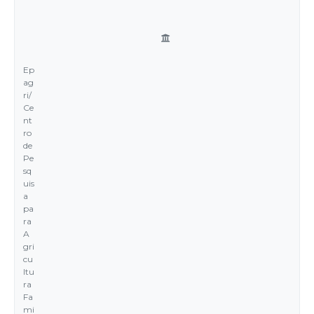
Ep
ag
ri/
Ce
nt
ro
de
Pe
sq
uis
a
pa
ra
A
gri
cu
ltu
ra
Fa
mi