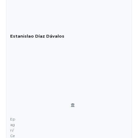
Estanislao Díaz Dávalos
Ep
ag
ri/
Ce