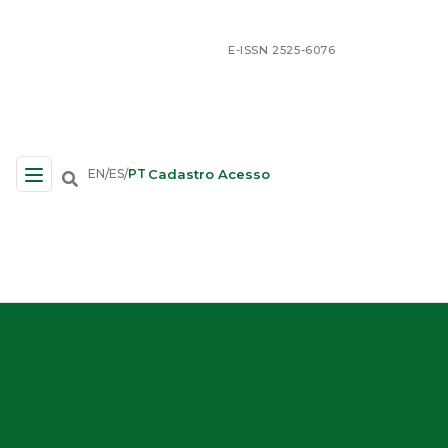
E-ISSN 2525-6076
Cadastro
Acesso
EN
ES
PT
/
/
Navegação no Site