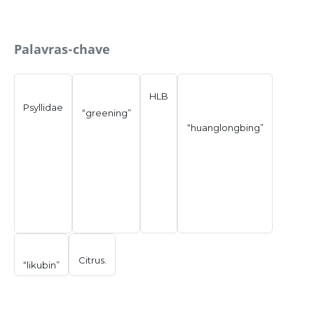
Palavras-chave
HLB
Psyllidae
“greening”
“huanglongbing”
Citrus.
“likubin”