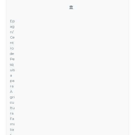
Ep
ag
ri/
Ce
nt
ro
de
Pe
sq
uis
a
pa
ra
A
gri
cu
ltu
ra
Fa
mi
lia
r