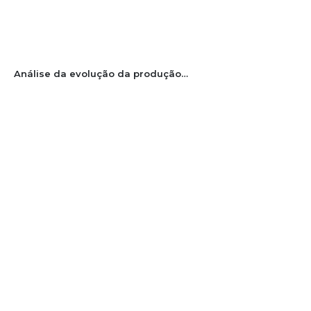
Análise da evolução da produção de maçã em Santa Catarina no período de 2014 a 2021