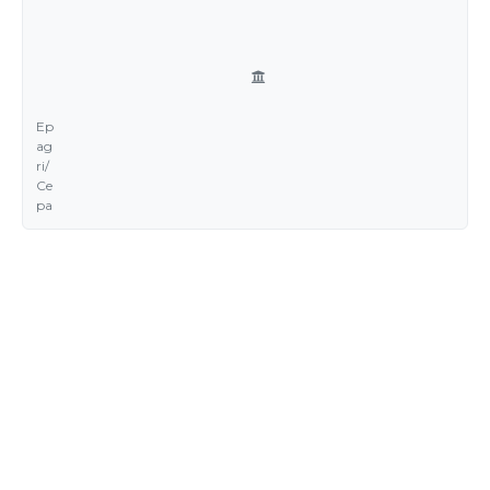
Ep
ag
ri/
Ce
pa