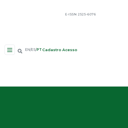
E-ISSN 2525-6076
Cadastro
Acesso
EN
ES
PT
/
/
Navegação no Site