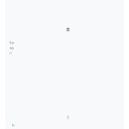
Ep
ag
ri
h