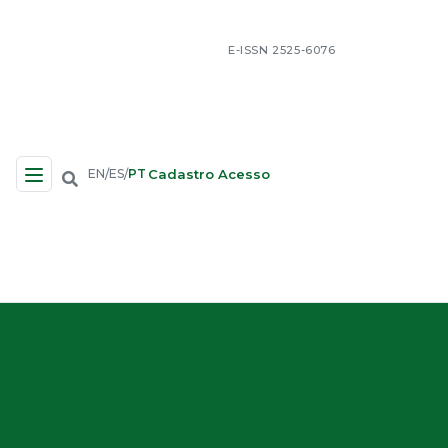
E-ISSN 2525-6076
Cadastro
Acesso
EN
ES
PT
/
/
Navegação no Site