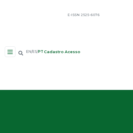
E-ISSN 2525-6076
Cadastro
Acesso
EN
ES
PT
/
/
Navegação no Site