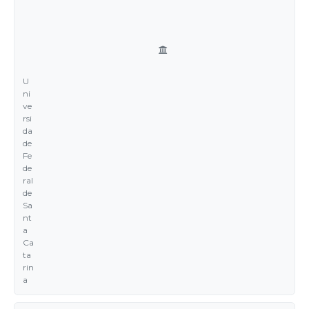
U
ni
ve
rsi
da
de
Fe
de
ral
de
Sa
nt
a
Ca
ta
rin
a