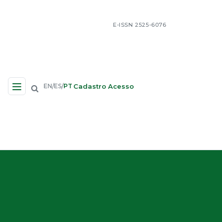
E-ISSN 2525-6076
Cadastro
Acesso
EN
ES
PT
/
/
Navegação no Site