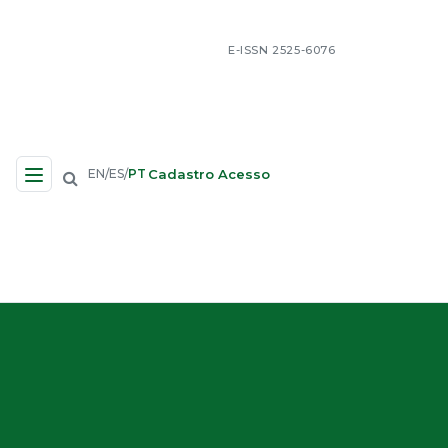
E-ISSN 2525-6076
Cadastro
Acesso
EN
ES
PT
/
/
Navegação no Site