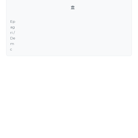
Ep
ag
ri /
De
m
c