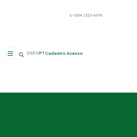
E-ISSN 2525-6076
Cadastro
Acesso
EN
ES
PT
/
/
Navegação no Site